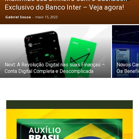
Exclusivo do Banco Inter – Veja agora!
Gabriel Sousa
-
maio 15, 2023
Next: A Revolução Digital nas suas Finanças –
Novos Car
Conta Digital Completa e Descomplicada
Os Benefí