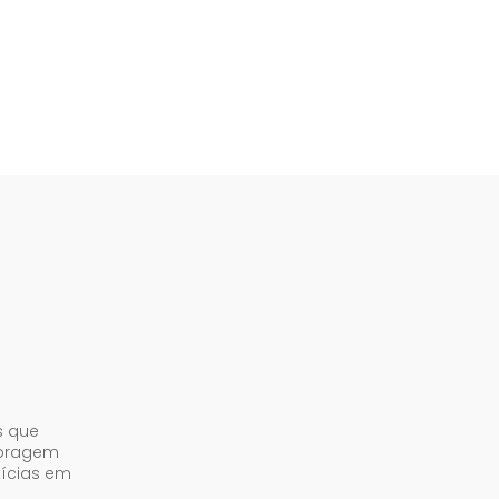
s que
abragem
tícias em