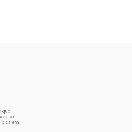
s que
abragem
tícias em