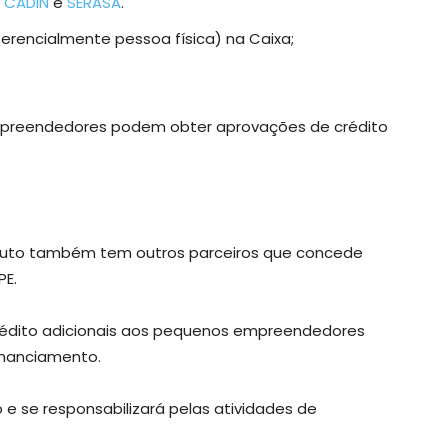
o
CADIN
e
SERASA
.
ferencialmente pessoa física) na Caixa;
mpreendedores podem obter aprovações de crédito
tituto também tem outros parceiros que concede
E.
crédito adicionais aos pequenos empreendedores
inanciamento.
 e se responsabilizará pelas atividades de