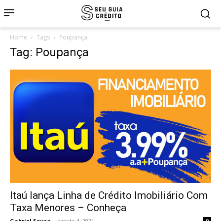
Home
Tags
Poupança
Tag: Poupança
Itaú lança Linha de Crédito Imobiliário Com
Taxa Menores – Conheça
Gabriel Sousa
-
agosto 4, 2021
0